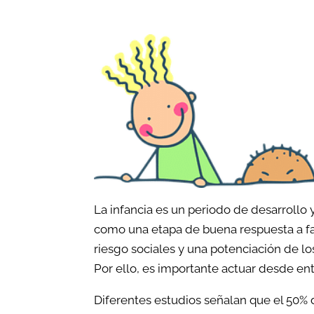
Problem
Adicciones
TDAH
Dolor crónico
Enuresis
TDAH en el adulto
Problem
Duelos
Acoso es
Relaciones disfuncionales
Procesos
padres
Trauma y problemas
La infancia es un periodo de desarrollo y
Duelo
relacionados con el estrés
como una etapa de buena respuesta a fa
riesgo sociales y una potenciación de lo
Problema
Problemas de sueño
Por ello, es importante actuar desde ent
autoest
Terapia de enriquecimiento de
Diferentes estudios señalan que el 50% 