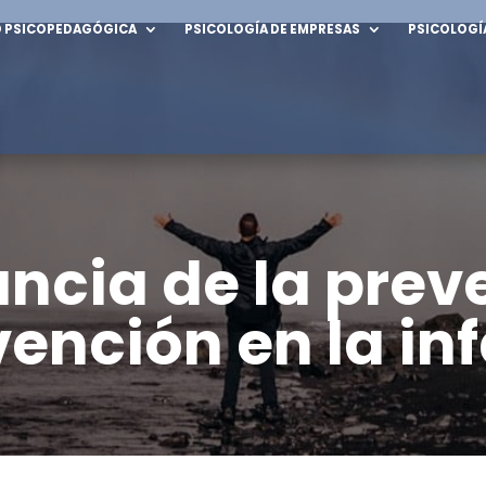
D PSICOPEDAGÓGICA
PSICOLOGÍA DE EMPRESAS
PSICOLOGÍ
l
Adolescentes
ón
Depresión
d
Conducta suicida y aut
ncia de la prev
volutivos y fobias
Ansiedad
vención en la in
os obsesivo-
Trastorno Obsesivo Co
ivos
TCA
 a las nuevas
Adicciones
ías