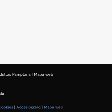
adultos Pamplona
|
Mapa web
 Cookies
|
Accesibilidad
|
Mapa web