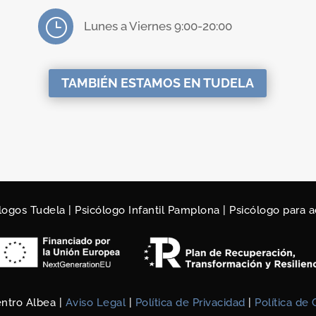
}
Lunes a Viernes 9:00-20:00
TAMBIÉN ESTAMOS EN TUDELA
logos Tudela
|
Psicólogo Infantil Pamplona
|
Psicólogo para 
ntro Albea |
Aviso Legal
|
Política de Privacidad
|
Política de