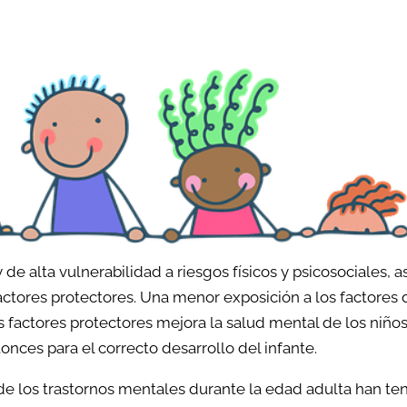
Problemas de conduct
as de conducta
TDAH
Problemas de sueño
 y encopresis
Identidad de género y
as de sueño
orientación sexual
colar y Bullying
Acoso Escolar y Bullyin
 de separación de los
Relaciones Tóxicas
 de alta vulnerabilidad a riesgos físicos y psicosociales, a
Problemas de inseguri
ctores protectores. Una menor exposición a los factores
autoestima
s factores protectores mejora la salud mental de los niño
s de inseguridad y
onces para el correcto desarrollo del infante.
ima
de los trastornos mentales durante la edad adulta han te