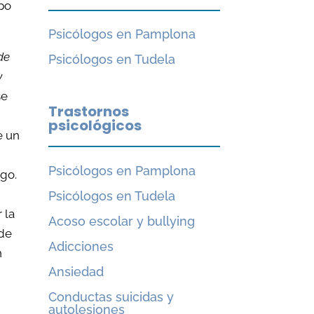
upo
Psicólogos en Pamplona
de
Psicólogos en Tudela
y
se
Trastornos
psicológicos
e un
Psicólogos en Pamplona
sgo.
Psicólogos en Tudela
 la
Acoso escolar y bullying
 de
Adicciones
n
Ansiedad
Conductas suicidas y
e
autolesiones