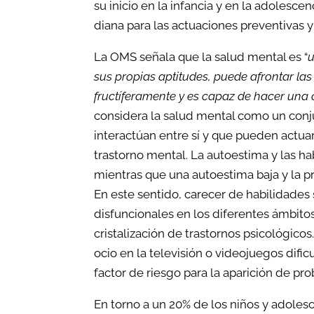
la personalidad y
su inicio en la infancia y en la adolesce
diana para las actuaciones preventivas 
autoconocimiento
La OMS señala que la salud mental es “
u
Desarrollo de Inteligencia
sus propias aptitudes, puede afrontar la
Emocional
fructíferamente y es capaz de hacer una
considera la salud mental como un conju
interactúan entre sí y que pueden actua
trastorno mental. La autoestima y las ha
mientras que una autoestima baja y la pr
En este sentido, carecer de habilidades
disfuncionales en los diferentes ámbitos
cristalización de trastornos psicológic
ocio en la televisión o videojuegos dific
factor de riesgo para la aparición de p
En torno a un 20% de los niños y adoles