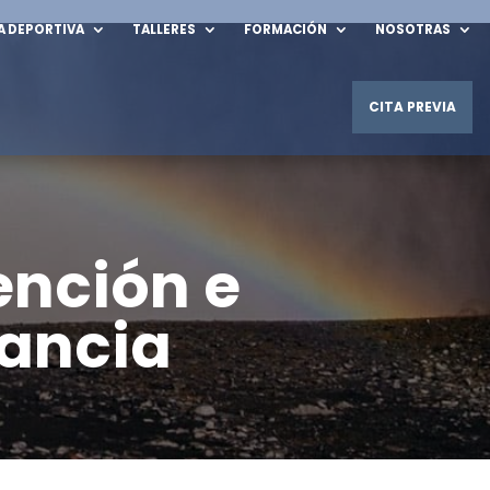
A DEPORTIVA
TALLERES
FORMACIÓN
NOSOTRAS
CITA PREVIA
Unidad TCA
Intervención individual
olesiones
ención e
Grupo de Trabajo con Familiares
Equipo multdisciplinar
fancia
mpulsivo
Terapia de pareja
¿Qué es la Terapia de Pareja?
¿Qué áreas aborda?