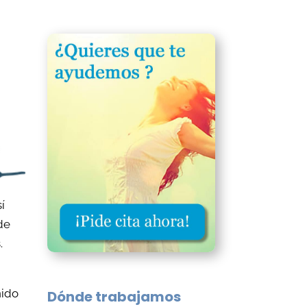
a
Sexología – Terapia Sexual
Psicología perinatal
¿Qué es la Psicología Perinatal?
Áreas que aborda la Psicología
Perinatal
g
¿Qué servicios ofrecemos?
Terapia online
sí
dad y
Bienestar emocional
 de
s.
nido
Dónde trabajamos