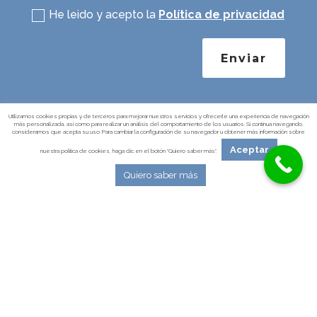
He leido y acepto la
Política de privacidad
Enviar
Utilizamos cookies propias y de terceros para mejorar nuestros servicios y ofrecerle una experiencia de navegación
más personalizada, así como para realizar un análisis del comportamiento de los usuarios. Si continua navegando,
consideramos que acepta su uso. Para cambiar la configuración de su navegador u obtener más información sobre
Datos de contacto
Aceptar
nuestra política de cookies, haga clic en el botón "Quiero saber más".
Av. de Sancho El Fuerte 77, timbre:
Quiero saber más

oficina C - Ascensores D-E-F; 1º Piso;
Oficina C. 31008 Pamplona, Navarra
2º C, Paseo García el de Nájera, 11,

31008 Pamplona, Navarra

Mvl. 608 95 92 25