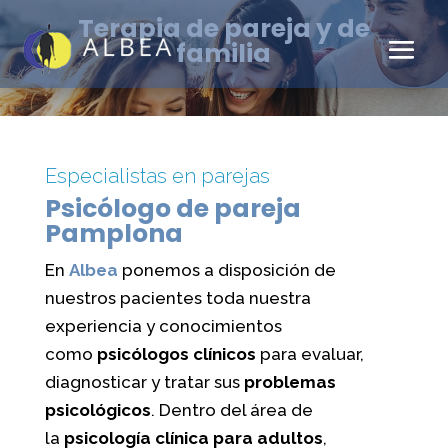
Terapia de pareja y de
familia
Especialistas en parejas
Psicólogo de pareja
Pamplona
En
Albea
ponemos a disposición de
nuestros pacientes toda nuestra
experiencia y conocimientos
como
psicólogos clínicos
para evaluar,
diagnosticar y tratar sus
problemas
psicológicos
. Dentro del área de
la
psicología clínica para adultos
,