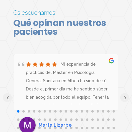
Os escuchamos
Qué opinan nuestros
pacientes
r
Mi experiencia de
prácticas del Máster en Psicología
General Sanitaria en Albea ha sido de 10.
Desde el primer día me he sentido súper
‹
›
bien acogida por todo el equipo. Tener la
oportunidad de aprender de profesionales
tan atentas y preparadas ha sido una
suerte enorme. Me llevo un aprendizaje
Marta Lizarbe
increíble y muchísimo crecimiento