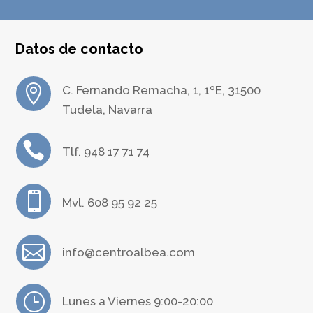
Datos de contacto

C. Fernando Remacha, 1, 1ºE, 31500
Tudela, Navarra

Tlf. 948 17 71 74

Mvl. 608 95 92 25

info@centroalbea.com
}
Lunes a Viernes 9:00-20:00