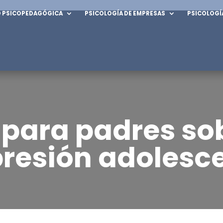
D PSICOPEDAGÓGICA
PSICOLOGÍA DE EMPRESAS
PSICOLOGÍ
l
Adolescentes
ón
Depresión
d
Conducta suicida y aut
 para padres sob
volutivos y fobias
Ansiedad
resión adolesc
os obsesivo-
Trastorno Obsesivo Co
ivos
TCA
 a las nuevas
Adicciones
ías