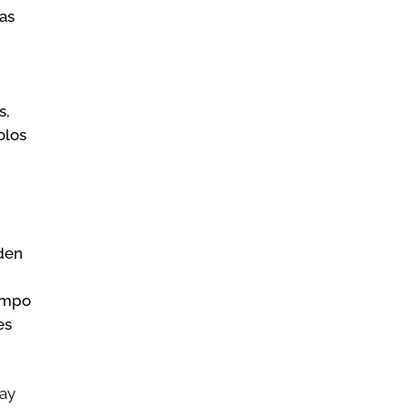
as
s,
olos
eden
iempo
es
hay