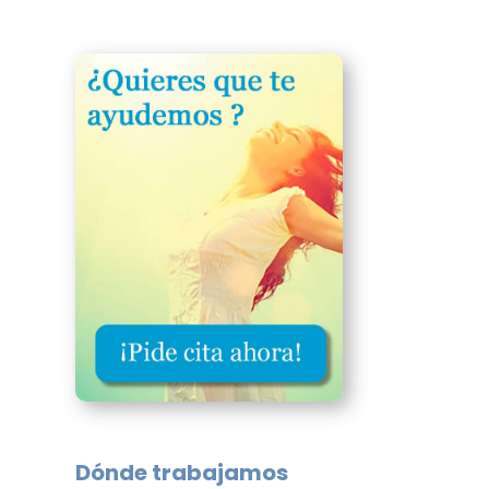
a
Sexología – Terapia Sexual
Psicología perinatal
¿Qué es la Psicología Perinatal?
Áreas que aborda la Psicología
Perinatal
g
¿Qué servicios ofrecemos?
Terapia online
dad y
Bienestar emocional
Dónde trabajamos