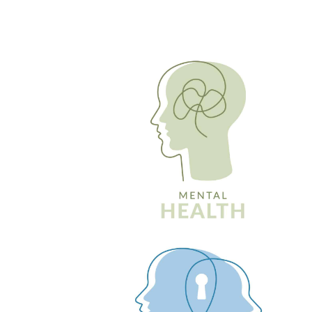
Problem
Adicciones
TDAH
Dolor crónico
Enuresis
TDAH en el adulto
Problem
Duelos
Acoso es
Relaciones disfuncionales
Procesos
padres
Trauma y problemas
Duelo
relacionados con el estrés
Problema
Problemas de sueño
autoest
Terapia de enriquecimiento de