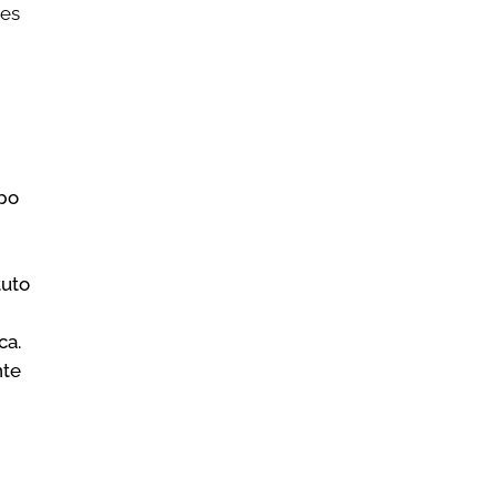
 es
mpo
tuto
ca.
nte