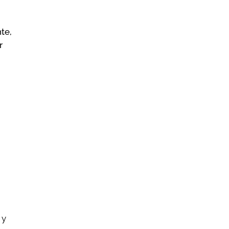
te,
r
 y