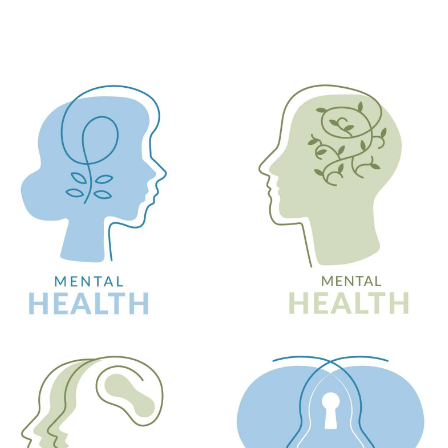
Problemas de conduct
as de conducta
TDAH
Problemas de sueño
 y encopresis
Identidad de género y
as de sueño
orientación sexual
colar y Bullying
Acoso Escolar y Bullyin
 de separación de los
Relaciones Tóxicas
Problemas de inseguri
autoestima
s de inseguridad y
ima