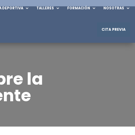
A DEPORTIVA
TALLERES
FORMACIÓN
NOSOTRAS
CITA PREVIA
Unidad TCA
Intervención individual
olesiones
re la
Grupo de Trabajo con Familiares
Equipo multdisciplinar
ente
mpulsivo
Terapia de pareja
¿Qué es la Terapia de Pareja?
¿Qué áreas aborda?