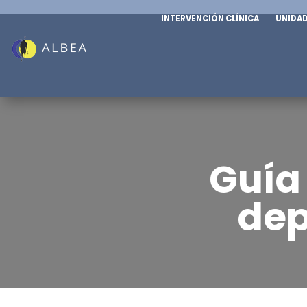
INTERVENCIÓN CLÍNICA
UNIDA
Adultos
Infanti
Depresi
Depresión
Ansieda
Guía
Conducta suicida y autolesiones
Miedos e
Ansiedad
dep
Trastorn
Trastornos obsesivo-
compuls
compulsivos
Adicción
tecnolog
TCA