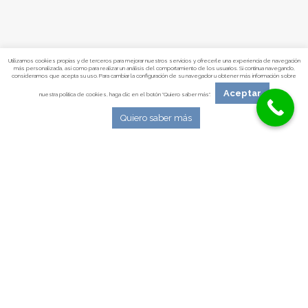
Utilizamos cookies propias y de terceros para mejorar nuestros servicios y ofrecerle una experiencia de navegación
más personalizada, así como para realizar un análisis del comportamiento de los usuarios. Si continua navegando,
consideramos que acepta su uso. Para cambiar la configuración de su navegador u obtener más información sobre
Aceptar
nuestra política de cookies, haga clic en el botón "Quiero saber más".
Psicólogos Pamplona
|
Psicólogos Tudela
|
Quiero saber más
Psicólogo Infantil Pamplona
|
Psicólogo para
adultos Pamplona
|
Mapa web
© 2026 Psicólogos Pamplona – Centro Albea |
Aviso
Legal
|
Política de Privacidad
|
Política de Cookies
|
Accesibilidad
|
Mapa web