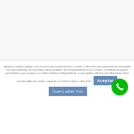
Utilizamos cookies propias y de terceros para mejorar nuestros servicios y ofrecerle una experiencia de navegación
más personalizada, así como para realizar un análisis del comportamiento de los usuarios. Si continua navegando,
consideramos que acepta su uso. Para cambiar la configuración de su navegador u obtener más información sobre
Aceptar
nuestra política de cookies, haga clic en el botón "Quiero saber más".
Quiero saber más
Psicólogos Pamplona
|
Psicólogos Tudela
|
Psicólogo Infantil Pamplona
|
Psicólogo para
adultos Pamplona
|
Mapa web