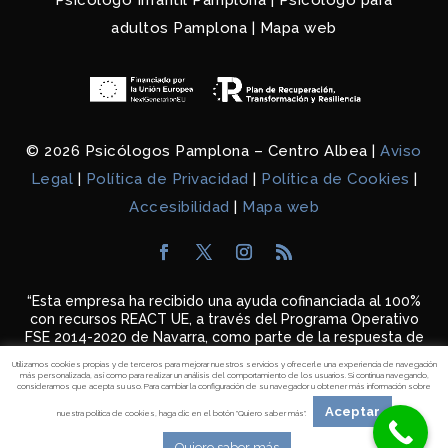
Psicólogo Infantil Pamplona
|
Psicólogo para
adultos Pamplona
|
Mapa web
© 2026 Psicólogos Pamplona – Centro Albea |
Aviso
Legal
|
Política de Privacidad
|
Política de Cookies
|
Accesibilidad
|
Mapa web
“Esta empresa ha recibido una ayuda cofinanciada al 100%
con recursos REACT UE, a través del Programa
Operativo
FSE 2014-2020 de Navarra, como parte de la respuesta de
la Unión a la pandemia de COVID-
19”
Utilizamos cookies propias y de terceros para mejorar nuestros servicios y ofrecerle una experiencia de navegación
más personalizada, así como para realizar un análisis del comportamiento de los usuarios. Si continua navegando,
consideramos que acepta su uso. Para cambiar la configuración de su navegador u obtener más información sobre
Aceptar
nuestra política de cookies, haga clic en el botón "Quiero saber más".
Quiero saber más