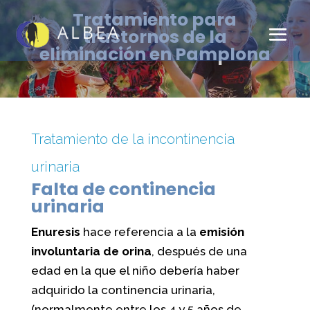
Tratamiento para
trastornos de la
eliminación en Pamplona
Tratamiento de la incontinencia
urinaria
Falta de continencia
urinaria
Enuresis
hace referencia a la
emisión
involuntaria de orina
, después de una
edad en la que el niño debería haber
adquirido la continencia urinaria,
(normalmente entre los 4 y 5 años de