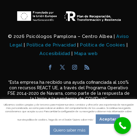
© 2026 Psicólogos Pamplona – Centro Albea |
Aviso
Legal
|
Política de Privacidad
|
Política de Cookies
|
Accesibilidad
|
Mapa web
“Esta empresa ha recibido una ayuda cofinanciada al 100%
con recursos REACT UE, a través del Programa
Operativo
FSE 2014-2020 de Navarra, como parte de la respuesta de
la Unión a la pandemia de COVID-
19”
Utilizamos cookies propias y de terceros para mejorar nuestros servicios y ofrecerle una experiencia de navegación
más personalizada, así como para realizar un análisis del comportamiento de los usuarios. Si continua navegando,
consideramos que acepta su uso. Para cambiar la configuración de su navegador u obtener más información sobre
Aceptar
nuestra política de cookies, haga clic en el botón "Quiero saber más".
Quiero saber más