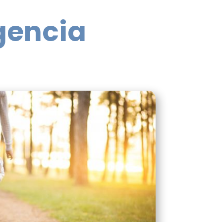
a
Sexología – Terapia Sexual
igencia
Psicología perinatal
¿Qué es la Psicología Perinatal?
Áreas que aborda la Psicología
Perinatal
g
¿Qué servicios ofrecemos?
Terapia online
dad y
Bienestar emocional