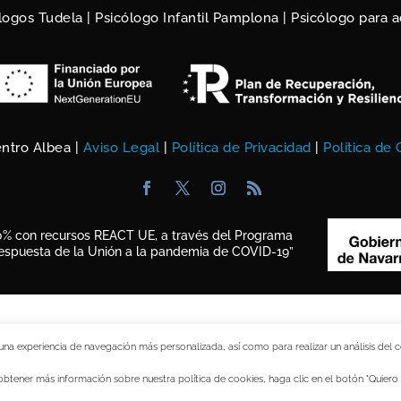
logos Tudela
|
Psicólogo Infantil Pamplona
|
Psicólogo para 
ntro Albea |
Aviso Legal
|
Política de Privacidad
|
Política de
0% con recursos REACT UE, a través del Programa
espuesta de la Unión a la pandemia de COVID-
19”
e una experiencia de navegación más personalizada, así como para realizar un análisis d
obtener más información sobre nuestra política de cookies, haga clic en el botón "Quiero