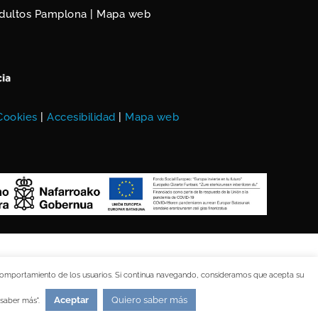
adultos Pamplona
|
Mapa web
 Cookies
|
Accesibilidad
|
Mapa web
el comportamiento de los usuarios. Si continua navegando, consideramos que acepta su
Aceptar
Quiero saber más
 saber más".