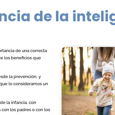
Problemas de conduct
as de conducta
cia de la intel
TDAH
Problemas de sueño
 y encopresis
Identidad de género y
as de sueño
orientación sexual
colar y Bullying
tancia de una correcta
Acoso Escolar y Bullyin
e los beneficios que
 de separación de los
Relaciones Tóxicas
sde la prevención, y
Problemas de inseguri
 que lo consideramos un
autoestima
s de inseguridad y
ima
de la infancia, con
 con los padres o con los