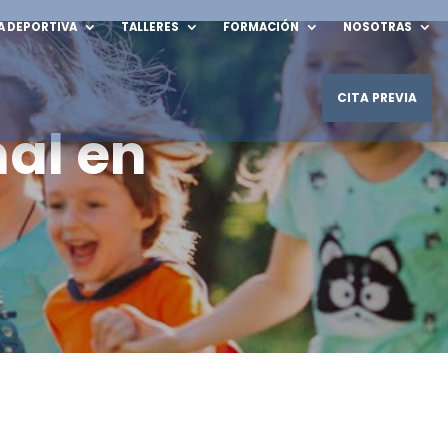
A DEPORTIVA
TALLERES
FORMACIÓN
NOSOTRAS
CITA PREVIA
al en
Unidad TCA
Intervención individual
olesiones
Grupo de Trabajo con Familiares
Equipo multdisciplinar
mpulsivo
Terapia de pareja
¿Qué es la Terapia de Pareja?
¿Qué áreas aborda?