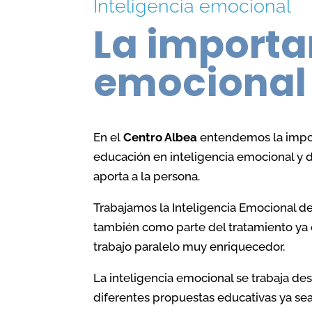
Inteligencia emocional
Problem
Adicciones
La importan
TDAH
Dolor crónico
emocional
Enuresis
TDAH en el adulto
Problem
Duelos
Acoso es
En el
Centro Albea
entendemos la impor
educación en inteligencia emocional y d
Relaciones disfuncionales
Procesos
aporta a la persona.
padres
Trauma y problemas
Trabajamos la Inteligencia Emocional de
Duelo
relacionados con el estrés
también como parte del tratamiento ya
trabajo paralelo muy enriquecedor.
Problema
Problemas de sueño
autoest
La inteligencia emocional se trabaja des
Terapia de enriquecimiento de
diferentes propuestas educativas ya sea