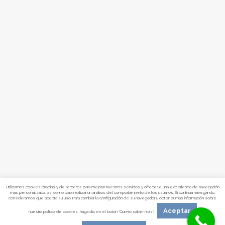
Utilizamos cookies propias y de terceros para mejorar nuestros servicios y ofrecerle una experiencia de navegación
más personalizada, así como para realizar un análisis del comportamiento de los usuarios. Si continua navegando,
consideramos que acepta su uso. Para cambiar la configuración de su navegador u obtener más información sobre
Aceptar
nuestra política de cookies, haga clic en el botón "Quiero saber más".